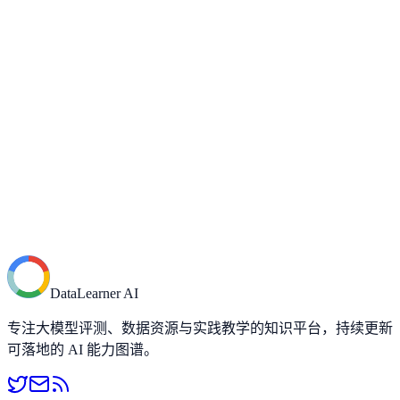
BPR：面向隐式反馈数据的贝叶斯个性化排序
Aider Benchmark：面向代码编辑的大模型评测基准全解
析
重磅！谷歌发布 Nano Banana Pro（Gemini 3 Pro
Image）：图像生成质量大幅提升！一次可以支持14张图
片合成，5个对象保持一致！图像生成正式进入“理解驱
动”阶段！
TensorFlow学习——基本概念（1）
如何快速五分钟就能了解GitHub中一个项目的代码架构
和逻辑：智谱类DeepResearch的大模型产品Zread介绍，
GitHub仓库解读神器
DataLearner AI
专注大模型评测、数据资源与实践教学的知识平台，持续更新
可落地的 AI 能力图谱。