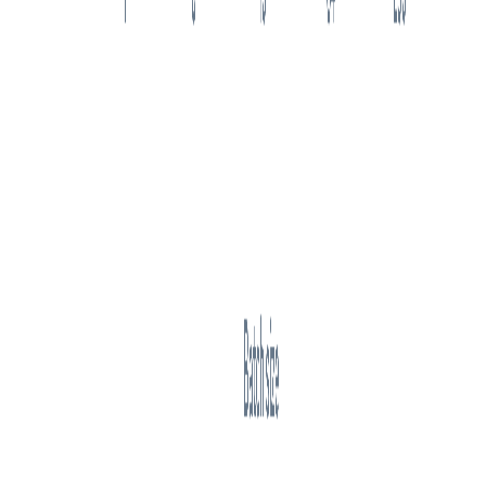
今日推荐
Sequence-to-Sequence model
2021年适合初学者的10个最佳机器学习在线课程
MySQL8授权用户远程连接失败，提示ERROR 1410
(42000): You are not allowed to create a user with GRANT