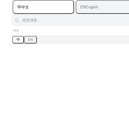
中
EN
中文
English
搜索博客
中
EN
首页
/
博客
/
标签：AITemplate
标签
「AITemplate」相关文章
汇总「AITemplate」相关的原创 AI 技术文章与大模型实践笔
记，持续更新。