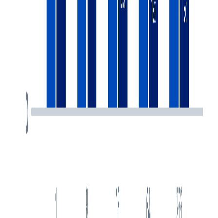
1
Dirichlet Distribution（狄利克雷分布）与Dirichlet
Process（狄利克雷过程）
2
回归模型中的交互项简介（Interactions in Regression）
3
贝塔分布（Beta Distribution）简介及其应用
4
矩母函数简介（Moment-generating function）
5
普通最小二乘法（Ordinary Least Squares，OLS）的详
细推导过程
6
使用R语言进行K-means聚类并分析结果
7
深度学习技巧之Early Stopping（早停法）
8
手把手教你本地部署清华大学的ChatGLM-6B模型——
Windows+6GB显卡本地部署