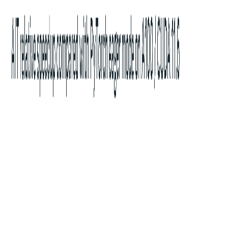
标签
:
#
AITemplate
12倍推理速度提升！Meta AI开源全新的
AI推理引擎AITemplate
为了提高AI模型的推理速度，降低在不同GPU硬件部署的成
本，Meta AI研究人员在昨天发布了一个全新的AI推理引擎
AITemplate（AIT），该引擎是一个Python框架，它在各种广
泛使用的人工智能模型（如卷积神经网络、变换器和扩散器）
上提供接近硬件原生的Tensor Core（英伟达GPU）和Matrix
Core（AMD GPU）性能。
2022/10/04 13:28:27