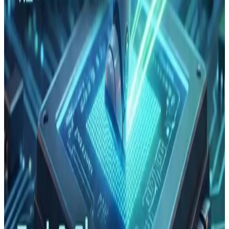
最热博客
1
Dirichlet Distribution（狄利克雷分布）与Dirichlet
Process（狄利克雷过程）
2
回归模型中的交互项简介（Interactions in Regression）
3
贝塔分布（Beta Distribution）简介及其应用
4
矩母函数简介（Moment-generating function）
5
普通最小二乘法（Ordinary Least Squares，OLS）的详
细推导过程
6
使用R语言进行K-means聚类并分析结果
7
深度学习技巧之Early Stopping（早停法）
8
手把手教你本地部署清华大学的ChatGLM-6B模型——
Windows+6GB显卡本地部署