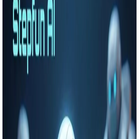
标签
:
#
Step-3.5-Flash
阶跃星辰StepFun开源激活参数只有11B
的Step-3.5-Flash模型，但是评测结果和
Kimi K2.5、Qwen3-Max-Thinking差不
多，最高推理速度可以达到350tokens/s！
Stepfun AI（阶跃星辰）正式发布了其最新开源基础模型Step-
3.5-Flash。这款模型以“快速、锐利、可靠的agentic智能”为核
心设计，采用稀疏混合专家（Sparse MoE）架构，总参数量
196B，但每token仅激活11B参数，实现高效推理的同时保持
前沿级性能。它支持256K超长上下文、多token并行预测
（MTP-3），推理速度可达100-300 token/s，甚至在编码任务
中峰值350 token/s。
2026/05/03 14:45:09