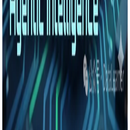
OpenAI发布2周后有哪些GPTs受欢迎？访问量如何？
GPTs两周数据分析
斯坦福（Stanford）最新公开了全球第一个Transformers
相关的课程！
什么是推理大模型？DeepSeek R1推理大模型与
DeepSeek V3模型的区别是什么？什么时候该使用推理
大模型？
Cursor 疯狂实验：用 GPT-5.2 花了一个星期在 Cursor 中
开发了一个300万行代码的浏览器以及Claude Opus与
GPT-5.2、GPT-5.2-Codex模型在Vibe Coding方面有什么
差异
Keras中predict()方法和predict_classes()方法的区别
[翻译]应用到文本领域的卷积方法
大模型可以运营自动售货机吗？Anthropic的Project Vend
实验：Claude能成功经营一家小店吗？答案是亏损严重
还会免费赠送商品！
指标函数（Metrics Function）和损失函数（Loss
Function）的区别是什么？