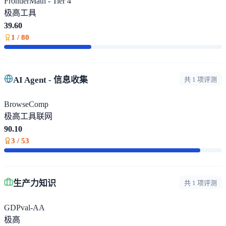
FrontierMath - Tier 4
极高
工具
39.60
1 / 80
AI Agent - 信息收集
共 1 项评测
BrowseComp
极高
工具
联网
90.10
3 / 53
生产力知识
共 1 项评测
GDPval-AA
极高