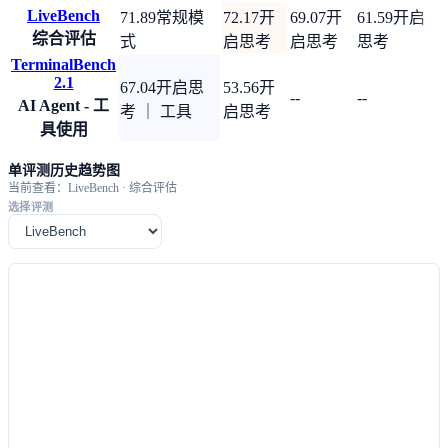
LiveBench
71.89
常规模
72.17
开
69.07
开
61.59
开启
综合评估
式
启思考
启思考
思考
TerminalBench
2.1
67.04
开启思
53.56
开
--
--
AI Agent - 工
考 ｜ 工具
启思考
具使用
单评测历史趋势图
当前查看：LiveBench · 综合评估
选择评测