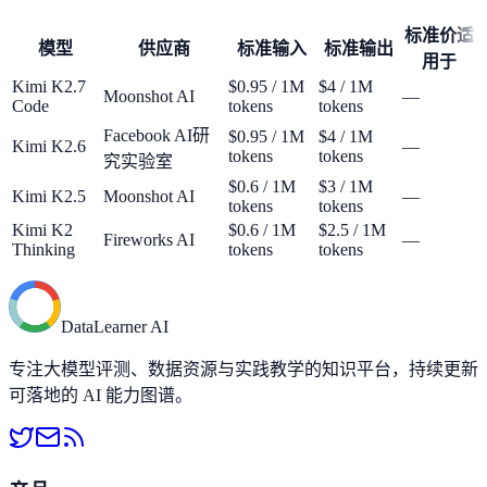
标准价适
模型
供应商
标准输入
标准输出
用于
Kimi K2.7
$0.95 / 1M
$4 / 1M
Moonshot AI
—
Code
tokens
tokens
Facebook AI研
$0.95 / 1M
$4 / 1M
Kimi K2.6
—
tokens
tokens
究实验室
$0.6 / 1M
$3 / 1M
Kimi K2.5
Moonshot AI
—
tokens
tokens
Kimi K2
$0.6 / 1M
$2.5 / 1M
Fireworks AI
—
Thinking
tokens
tokens
DataLearner AI
专注大模型评测、数据资源与实践教学的知识平台，持续更新
可落地的 AI 能力图谱。