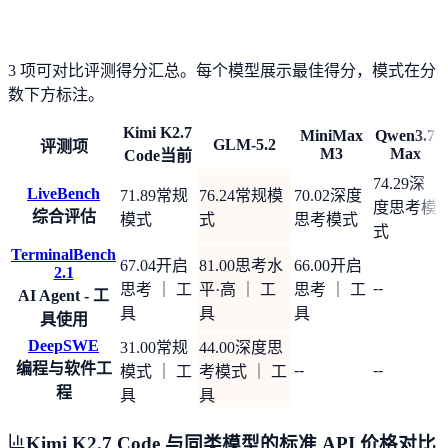
3 项可对比评测得分汇总。每个模型展示最佳得分，模式在分
数下方标注。
Kimi K2.7
MiniMax
Qwen3.7
GLM-5.2
评测项
M3
Max
Code
当前
74.29
深
LiveBench
71.89
常规
76.24
常规模
70.02
深度
度思考模
综合评估
模式
式
思考模式
式
TerminalBench
67.04
开启
81.00
思考水
66.00
开启
2.1
--
思考 ｜ 工
平·高 ｜ 工
思考 ｜ 工
AI Agent - 工
具
具
具
具使用
DeepSWE
31.00
常规
44.00
深度思
编程与软件工
--
--
模式 ｜ 工
考模式 ｜ 工
程
具
具
Kimi K2.7 Code 与同类模型的标准 API 价格对比