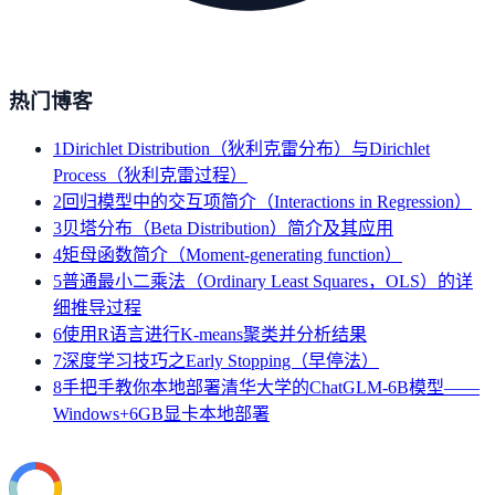
热门博客
1
Dirichlet Distribution（狄利克雷分布）与Dirichlet
Process（狄利克雷过程）
2
回归模型中的交互项简介（Interactions in Regression）
3
贝塔分布（Beta Distribution）简介及其应用
4
矩母函数简介（Moment-generating function）
5
普通最小二乘法（Ordinary Least Squares，OLS）的详
细推导过程
6
使用R语言进行K-means聚类并分析结果
7
深度学习技巧之Early Stopping（早停法）
8
手把手教你本地部署清华大学的ChatGLM-6B模型——
Windows+6GB显卡本地部署