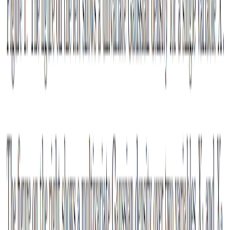
今日推荐
给初学者的深度学习简介
国产大模型进展神速！清华大学NLP小组发布顶尖多模
态大模型：VisCPM，支持文本生成图片与多模态对话，
图片理解能力优秀！
大模型到底能否真正提升写代码效率？Anthropic 内部 20
万条数据首次公开大模型在真实代码工作流中的表现
一文看懂如何初始化神经网络
腾讯发布全新推理大模型Hunyuan-T1：mamba与
transformer结合的新架构，与业界模型对比评测结果不