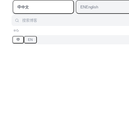
中
EN
中文
English
搜索博客
中
EN
首页
/
博客
/
标签：高斯分布
标签
「高斯分布」相关文章
汇总「高斯分布」相关的原创 AI 技术文章与大模型实践笔
记，持续更新。