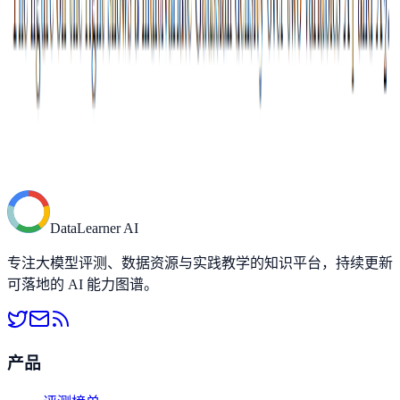
错，但是不开源
阿里巴巴开源第二代大语言模型Qwen2系列，最高参数
规模700亿，评测结果位列开源模型第一，超过了Meta开
源的Llama3-70B！
斯坦福2022年度AI指数报告简介及下载链接
重磅！阿里开源325亿参数规模的推理大模型QwQ-
32B：性能接近DeepSeek R1满血版，参数更低，免费商
用授权！
DataLearner AI
专注大模型评测、数据资源与实践教学的知识平台，持续更新
可落地的 AI 能力图谱。
产品