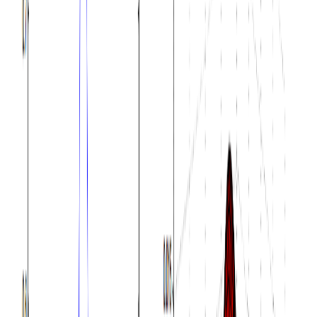
7,411
#
正态分布
#
统计