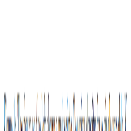
5
普通最小二乘法（Ordinary Least Squares，OLS）的详
细推导过程
6
使用R语言进行K-means聚类并分析结果
7
深度学习技巧之Early Stopping（早停法）
8
手把手教你本地部署清华大学的ChatGLM-6B模型——
Windows+6GB显卡本地部署