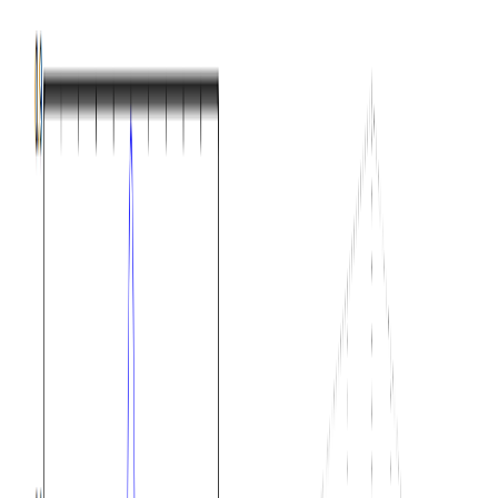
标签
:
#
高斯分布
Wishart分布简介
Wishart分布在多元高斯的贝叶斯推断中非常重要。它通常作为
正态分布的协方差矩阵的逆矩阵的共轭先验存在。这篇博客将
详细讲述Wishart分布及其作用。
2017/11/04 09:29:46