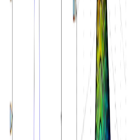
37,060
#
正态分布
#
统计基础