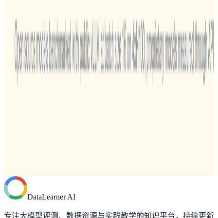
Dirichlet Multinomial Mixture Model做短文本聚类（包括
代码）
超越Cross-Entropy Loss（交叉熵损失）的新损失函数
——PolyLoss简介
开源王者！全球最强的开源大模型Llama3发布！15万亿
数据集训练，最高4000亿参数，数学评测超过GPT-4，
全球第二！
最优化问题的KKT条件简要解释
缺少有标注的数据集吗？福音来了——HuggingFace发布
few-shot神器SetFit
深度学习卷积操作的维度计算（PyTorch/Tensorflow等框
架中Conv1d、Conv2d和Conv3d介绍）
论文中常见的英语表达
一张图总结大语言模型的技术分类、现状和开源情况
DataLearner AI
专注大模型评测、数据资源与实践教学的知识平台，持续更新