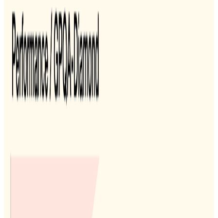
标签
:
#
MistralSmall3.1
MistralAI开源240亿参数的多模态大模型
Mistral-Small-3.1-24B：评测结果与GPT-
4o-mini与Gemma 3 27B有来有回，开源
且免费商用，支持24种语言
欧洲大模型之光MistralAI开源了2个全新的多模态大模型，即
Mistral-Small-3.1-24B基座版本和指令微调版本。这两个大模型
均以Apache2.0协议开源，因此可以完全免费商用。而官方也
给出了这个模型在多个评测集上的效果，高于GPT-4o-mini和
Gemma 3 27B。因为其参数规模较小，推理速度可以达到每秒
150个tokens，同时支持多种语言，是一个非常值得关注的小
而美的多模态大模型。
2025/03/18 16:41:50