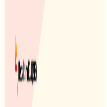
1,139
#
MistralAI
#
MistralSmall3.1