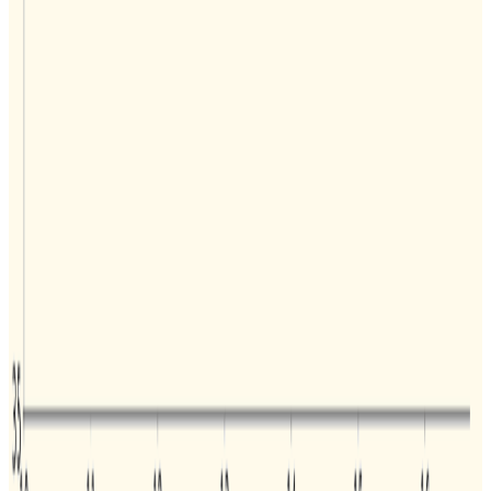
最热博客
1
Dirichlet Distribution（狄利克雷分布）与Dirichlet
Process（狄利克雷过程）
2
回归模型中的交互项简介（Interactions in Regression）
3
贝塔分布（Beta Distribution）简介及其应用
4
矩母函数简介（Moment-generating function）
5
普通最小二乘法（Ordinary Least Squares，OLS）的详
细推导过程
6
使用R语言进行K-means聚类并分析结果
7
深度学习技巧之Early Stopping（早停法）
8
手把手教你本地部署清华大学的ChatGLM-6B模型——
Windows+6GB显卡本地部署