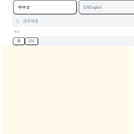
中
EN
中文
English
搜索博客
中
EN
首页
/
博客
/
标签：MistralSmall3.1
标签
「MistralSmall3.1」相关文章
汇总「MistralSmall3.1」相关的原创 AI 技术文章与大模型实践
笔记，持续更新。