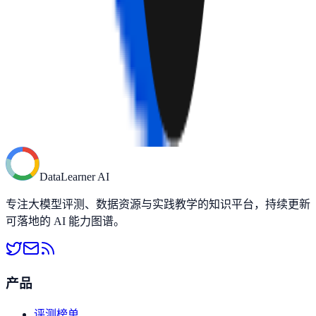
常能提升生成质量和结果匹配度。
04
开源文生图模型和闭源模型的差距大吗？
近年来差距正在缩小。闭源模型通常在指令遵循、文字渲染和
细节一致性上仍有优势；开源模型则在本地部署、定制微调和
成本控制方面更灵活。
DataLearner AI
专注大模型评测、数据资源与实践教学的知识平台，持续更新
可落地的 AI 能力图谱。
产品
评测榜单