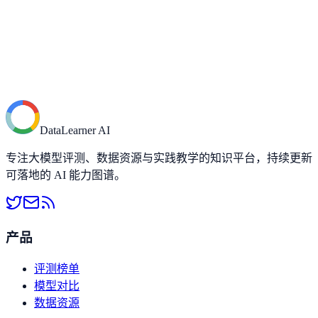
果比肩诸多闭源模型！可以驱动100个子Agent执行！
GPT4All：一个可以直接在本地运行各大商业友好的开
源大模型解决方案
MySQL调优之SQL语句优化
C/C++源代码是如何被最终执行的？
DataLearner AI
专注大模型评测、数据资源与实践教学的知识平台，持续更新
可落地的 AI 能力图谱。
产品
评测榜单
模型对比
数据资源