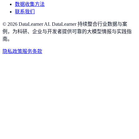
数据收集方法
联系我们
©
2026
DataLearner AI
.
DataLearner 持续整合行业数据与案
例，为科研、企业与开发者提供可靠的大模型情报与实践指
南。
隐私政策
服务条款