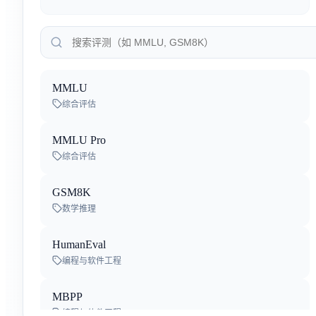
By
阿里巴巴
Gemini 3.5 Flash-Lite
By
Google Deep Mind
MMLU
Qwen3.8-Max-Preview
综合评估
By
阿里巴巴
MMLU Pro
Kimi K3
综合评估
By
Moonshot AI
GSM8K
Inkling
数学推理
By
Thinking Machines Lab
HumanEval
Qwen-Audio-3.0-TTS-Plus
编程与软件工程
By
阿里巴巴
MBPP
Qwen-Audio-3.0-TTS-Flash
编程与软件工程