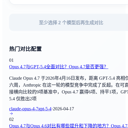
By
阿里巴巴
HellaSwag
Muse Spark 1.1
常识推理
至少选择 2 个模型后再生成对比
By
Facebook AI研究实验室
ARC
Grok 4.5
常识推理
By
xAI
热门对比配置
TruthfulQA
GPT-Live-1
01
真实性评估
By
OpenAI
Opus 4.7与GPT-5.4全面对比？Opus 4.7是否更强？
BIG-bench
Claude Opus 4.7 于2026年4月16日发布，距离 GPT-5.4 亮相
GPT-Live-1 mini
综合评估
六周，Anthropic 在这一轮的模型竞争中完成了反超。在可
By
OpenAI
接横向比较的9项基准中，Opus 4.7 赢得6项、持平1项，GPT
C-Eval
5.4 仅胜出2项
Hy3
综合评估
By
腾讯AI实验室
claude-opus-4-7
gpt-5-4
·
2026-04-17
SuperGLUE
02
Claude Sonnet 5
Opus 4.7与Opus 4.6对比有哪些提升和下降的地方？Opus 4.
自然语言理解
By
Anthropic