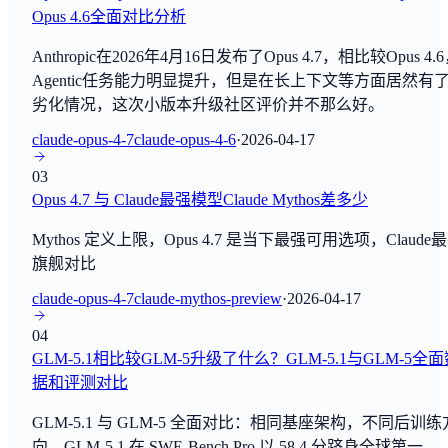
Opus 4.6全面对比分析
DROP
GPT-5.6 Sol
Anthropic在2026年4月16日发布了Opus 4.7，相比较Opus 4.
By
OpenAI
阅读理解
Agentic任务能力明显提升，但是在长上下文等方面居然有
劣化情况，这次小版本升级社区评价并不那么好。
GPT-5.6 Terra
MATH
By
OpenAI
claude-opus-4-7
claude-opus-4-6
·
2026-04-17
数学推理
03
GPT-5.6 Luna
BBH
Opus 4.7 与 Claude最强模型Claude Mythos差多少
By
OpenAI
综合评估
Mythos 定义上限，Opus 4.7 是当下最强可用选项，Claude
GLM-GA
旗舰对比
ARC-AGI
By
智谱AI
综合评估
claude-opus-4-7
claude-mythos-preview
·
2026-04-17
Seed2.1 Pro
04
HLE
By
字节跳动Seed团队
GLM-5.1相比较GLM-5升级了什么？GLM-5.1与GLM-5全
综合评估
据和评测对比
Unlimited-OCR
GPQA Diamond
GLM-5.1 与 GLM-5 全面对比：相同基座架构，不同后训练
By
百度
综合评估
向。GLM-5.1 在 SWE-Bench Pro 以 58.4 分跻身全球第一，