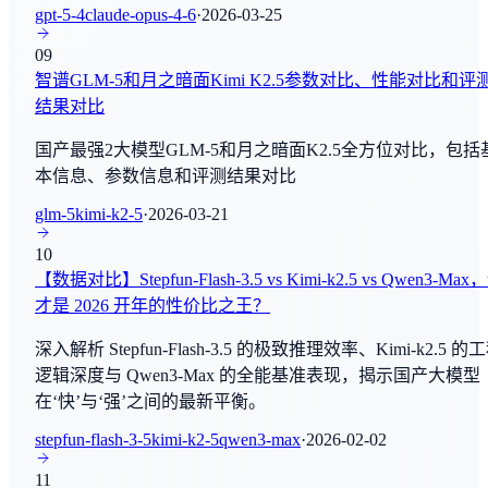
gpt-5-4
claude-opus-4-6
·
2026-03-25
By
StepFunAI
MTEB
09
文本向量检索
Claude Opus 4.8
智谱GLM-5和月之暗面Kimi K2.5参数对比、性能对比和评
By
Anthropic
结果对比
Terminal-Bench
AI Agent - 工具使用
Qwen3.7-Max-Preview
国产最强2大模型GLM-5和月之暗面K2.5全方位对比，包括
By
阿里巴巴
本信息、参数信息和评测结果对比
MMMU
glm-5
kimi-k2-5
·
2026-03-21
多模态理解
Qwen3.7 Max
10
By
阿里巴巴
SimpleVQA
【数据对比】Stepfun-Flash-3.5 vs Kimi-k2.5 vs Qwen3-Max
多模态理解
才是 2026 开年的性价比之王？
Gemma 4 120B
By
Google Deep Mind
深入解析 Stepfun-Flash-3.5 的极致推理效率、Kimi-k2.5 的
CodeForces
逻辑深度与 Qwen3-Max 的全能基准表现，揭示国产大模型
编程与软件工程
Gemini Omni
在‘快’与‘强’之间的最新平衡。
By
Google Deep Mind
Simple Bench
stepfun-flash-3-5
kimi-k2-5
qwen3-max
·
2026-02-02
Grok Image (20260519)
常识推理
11
By
xAI