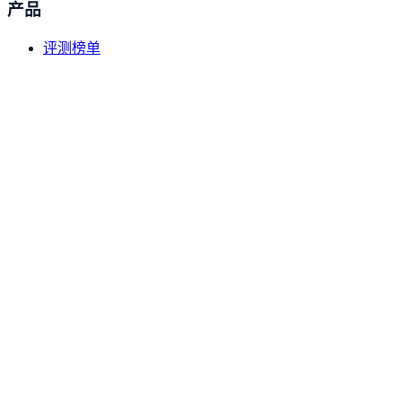
产品
编程与软件工程
评测榜单
FrontierSWE
模型对比
编程与软件工程
数据资源
资源
PostTrain Bench
编程与软件工程
部署教程
原创内容
MLS Bench
工具导航
编程与软件工程
关于
Kimi Code Bench 2.0
编程与软件工程
关于我们
隐私政策
GDPval-AA v2
数据收集方法
生产力知识
联系我们
©
2026
DataLearner AI
.
DataLearner 持续整合行业数据与案
DeepSearchQA