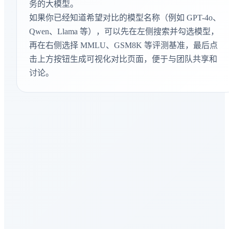
务的大模型。
Context Arena
如果你已经知道希望对比的模型名称（例如 GPT-4o、
文本向量检索
Qwen、Llama 等），可以先在左侧搜索并勾选模型，
再在右侧选择 MMLU、GSM8K 等评测基准，最后点
MMEB-v2-Image
图像向量嵌入
击上方按钮生成可视化对比页面，便于与团队共享和
讨论。
IMO-AnswerBench
数学推理
GDPval-AA
生产力知识
AA-LCR
长上下文能力
AIME 2026
数学推理