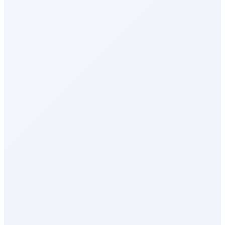
MCP-Atlas
AI Agent - 工具使用
DeepSWE
编程与软件工程
CodeClash
编程与软件工程
GAIA
Agent能力评测
LongBench v2
长上下文能力
AA Intelligence Index
综合评估