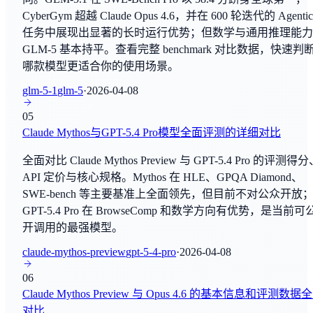
CyberGym 超越 Claude Opus 4.6，并在 600 轮迭代的 Agentic
Gemini 3.5 Flash
SimpleQA
任务中展现出显著的长时运行优势；但数学与通用推理能力
By
Google Deep Mind
常识问答
GLM-5 基本持平。查看完整 benchmark 对比数据，快速判
哪款模型更适合你的使用场景。
Gemini 3.5 Pro
SWE-bench
By
Google Deep Mind
glm-5-1
glm-5
·
2026-04-08
编程与软件工程
05
GLM-5.2
SWE-bench Verified
Claude Mythos与GPT-5.4 Pro模型全面评测的详细对比
By
智谱AI
编程与软件工程
全面对比 Claude Mythos Preview 与 GPT-5.4 Pro 的评测得
Kimi K2.7 Code
API 定价与核心规格。Mythos 在 HLE、GPQA Diamond、
MATH-500
By
Moonshot AI
SWE-bench 等主要基准上全面领先，但目前不对公众开放
数学推理
GPT-5.4 Pro 在 BrowseComp 和数学方向有优势，是当前可
Claude Fable 5
开调用的最强模型。
AIME 2024
By
Anthropic
数学推理
claude-mythos-preview
gpt-5-4-pro
·
2026-04-08
Gemini 3.5 Live Translate
06
IC SWE-Lancer(Diamond)
By
Google Deep Mind
Claude Mythos Preview 与 Opus 4.6 的基本信息和评测数据
编程与软件工程
对比