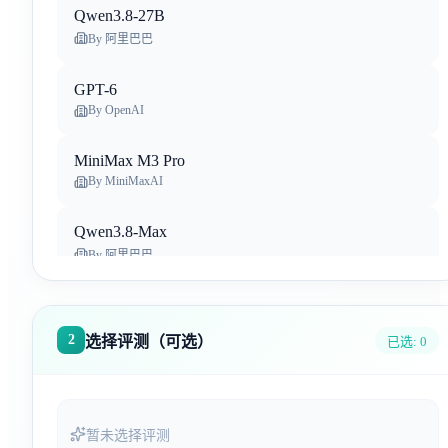
Qwen3.8-27B
By
阿里巴巴
GPT-6
By
OpenAI
MiniMax M3 Pro
By
MiniMaxAI
Qwen3.8-Max
By
阿里巴巴
Claude Opus 5
By
Anthropic
2
选择评测（可选）
已选:
0
Gemini 3.6 Flash
By
Google Deep Mind
暂未选择评测
Qwen-Image-3.0