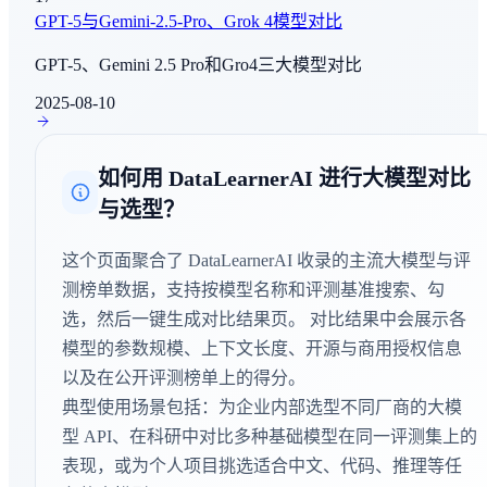
LiveBench
GPT-5与Gemini-2.5-Pro、Grok 4模型对比
综合评估
GPT-5、Gemini 2.5 Pro和Gro4三大模型对比
IMO-ProofBench
2025-08-10
数学推理
如何用 DataLearnerAI 进行大模型对比
Terminal Bench Hard
与选型？
Agent能力评测
这个页面聚合了 DataLearnerAI 收录的主流大模型与评
Terminal Bench 2.0
AI Agent - 工具使用
测榜单数据，支持按模型名称和评测基准搜索、勾
选，然后一键生成对比结果页。 对比结果中会展示各
IMO-ProofBench Advanced
模型的参数规模、上下文长度、开源与商用授权信息
数学推理
以及在公开评测榜单上的得分。
典型使用场景包括：为企业内部选型不同厂商的大模
Tool Decathlon
型 API、在科研中对比多种基础模型在同一评测集上的
AI Agent - 工具使用
表现，或为个人项目挑选适合中文、代码、推理等任