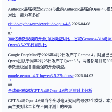
Nemotron 3 Ultra
SWE Manager Lancer(Diamond)
By
NVIDIA
Anthropic最强模型Mythos与此前Anthropic最强的Opus 4.6
编程与软件工程
对比，能力有多好！
Gemini-SQL2
claude-mythos-preview
claude-opus-4-6
·
2026-04-08
By
Google Research
LiveCodeBench
07
编程与软件工程
MiniMax M3
300亿参数规模的开源顶级模型对比：谷歌Gemma4-31b与
By
MiniMaxAI
Qwen3.5-27B评测对比
GPQA
综合评估
Google DeepMind于2026年4月2日发布了Gemma 4，阿里巴
DeepSeek-V4.1
Qwen团队于同年2月25日发布了Qwen3.5，两者都是目前30
By
DeepSeek-AI
AIME2025
参数量级里各自最强的开源模型。
数学推理
Qwen3.7-Plus
google-gemma-4-31b
qwen3-5-27b-dense
·
2026-04-03
By
阿里巴巴
ARC-AGI-2
08
综合评估
全球最强模型GPT-5.4与Opus 4.6的评测对比分析
Claude Sonnet 4.8
By
Anthropic
GPT-5.4与Opus 4.6是当今全球毫无疑问的最强2个模型，本
Creative Writing
面主要对比二者在不同评测上的差异
写作和创作
Step 3.7 Flash