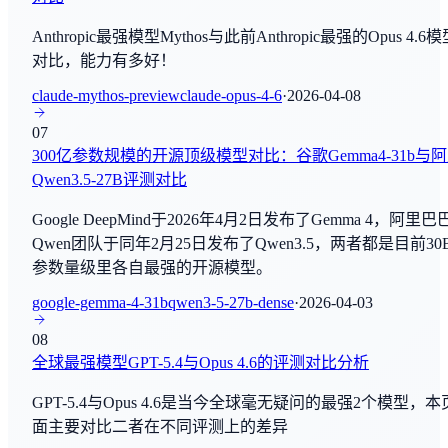
Nemotron 3 Ultra
SWE Manager Lancer(Diamond)
By
NVIDIA
Anthropic最强模型Mythos与此前Anthropic最强的Opus 4.6
编程与软件工程
对比，能力有多好！
Gemini-SQL2
claude-mythos-preview
claude-opus-4-6
·
2026-04-08
By
Google Research
LiveCodeBench
07
编程与软件工程
MiniMax M3
300亿参数规模的开源顶级模型对比：谷歌Gemma4-31b与
By
MiniMaxAI
Qwen3.5-27B评测对比
GPQA
综合评估
Google DeepMind于2026年4月2日发布了Gemma 4，阿里巴
DeepSeek-V4.1
Qwen团队于同年2月25日发布了Qwen3.5，两者都是目前30
By
DeepSeek-AI
AIME2025
参数量级里各自最强的开源模型。
数学推理
Qwen3.7-Plus
google-gemma-4-31b
qwen3-5-27b-dense
·
2026-04-03
By
阿里巴巴
ARC-AGI-2
08
综合评估
全球最强模型GPT-5.4与Opus 4.6的评测对比分析
Claude Sonnet 4.8
By
Anthropic
GPT-5.4与Opus 4.6是当今全球毫无疑问的最强2个模型，本
Creative Writing
面主要对比二者在不同评测上的差异
写作和创作
Step 3.7 Flash