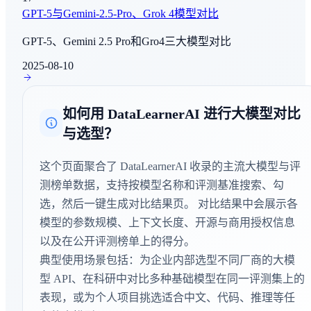
LiveBench
GPT-5与Gemini-2.5-Pro、Grok 4模型对比
综合评估
GPT-5、Gemini 2.5 Pro和Gro4三大模型对比
IMO-ProofBench
2025-08-10
数学推理
如何用 DataLearnerAI 进行大模型对比
Terminal Bench Hard
与选型？
Agent能力评测
这个页面聚合了 DataLearnerAI 收录的主流大模型与评
Terminal Bench 2.0
AI Agent - 工具使用
测榜单数据，支持按模型名称和评测基准搜索、勾
选，然后一键生成对比结果页。 对比结果中会展示各
IMO-ProofBench Advanced
模型的参数规模、上下文长度、开源与商用授权信息
数学推理
以及在公开评测榜单上的得分。
典型使用场景包括：为企业内部选型不同厂商的大模
Tool Decathlon
型 API、在科研中对比多种基础模型在同一评测集上的
AI Agent - 工具使用
表现，或为个人项目挑选适合中文、代码、推理等任