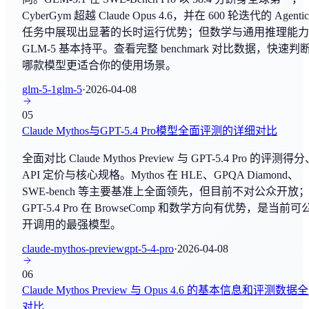
CyberGym 超越 Claude Opus 4.6，并在 600 轮迭代的 Agentic
Gemini 3.5 Flash
SimpleQA
任务中展现出显著的长时运行优势；但数学与通用推理能力
By
Google Deep Mind
常识问答
GLM-5 基本持平。查看完整 benchmark 对比数据，快速判
哪款模型更适合你的使用场景。
Gemini 3.5 Pro
SWE-bench
By
Google Deep Mind
glm-5-1
glm-5
·
2026-04-08
编程与软件工程
05
GLM-5.2
SWE-bench Verified
Claude Mythos与GPT-5.4 Pro模型全面评测的详细对比
By
智谱AI
编程与软件工程
全面对比 Claude Mythos Preview 与 GPT-5.4 Pro 的评测得
Kimi K2.7 Code
API 定价与核心规格。Mythos 在 HLE、GPQA Diamond、
MATH-500
By
Moonshot AI
SWE-bench 等主要基准上全面领先，但目前不对公众开放
数学推理
GPT-5.4 Pro 在 BrowseComp 和数学方向有优势，是当前可
Claude Fable 5
开调用的最强模型。
AIME 2024
By
Anthropic
数学推理
claude-mythos-preview
gpt-5-4-pro
·
2026-04-08
Gemini 3.5 Live Translate
06
IC SWE-Lancer(Diamond)
By
Google Deep Mind
Claude Mythos Preview 与 Opus 4.6 的基本信息和评测数据
编程与软件工程
对比