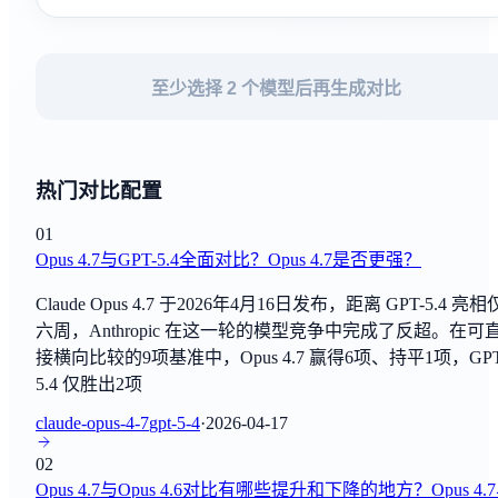
By
阿里巴巴
HellaSwag
Muse Spark 1.1
常识推理
至少选择 2 个模型后再生成对比
By
Facebook AI研究实验室
ARC
Grok 4.5
常识推理
By
xAI
热门对比配置
TruthfulQA
GPT-Live-1
01
真实性评估
By
OpenAI
Opus 4.7与GPT-5.4全面对比？Opus 4.7是否更强？
BIG-bench
Claude Opus 4.7 于2026年4月16日发布，距离 GPT-5.4 亮相
GPT-Live-1 mini
综合评估
六周，Anthropic 在这一轮的模型竞争中完成了反超。在可
By
OpenAI
接横向比较的9项基准中，Opus 4.7 赢得6项、持平1项，GPT
C-Eval
5.4 仅胜出2项
Hy3
综合评估
By
腾讯AI实验室
claude-opus-4-7
gpt-5-4
·
2026-04-17
SuperGLUE
02
Claude Sonnet 5
Opus 4.7与Opus 4.6对比有哪些提升和下降的地方？Opus 4.
自然语言理解
By
Anthropic