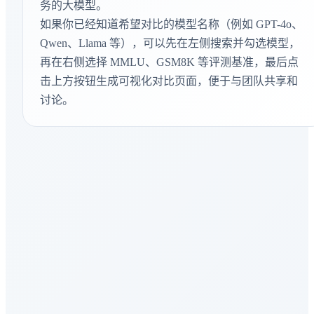
务的大模型。
Context Arena
如果你已经知道希望对比的模型名称（例如 GPT-4o、
文本向量检索
Qwen、Llama 等），可以先在左侧搜索并勾选模型，
再在右侧选择 MMLU、GSM8K 等评测基准，最后点
MMEB-v2-Image
图像向量嵌入
击上方按钮生成可视化对比页面，便于与团队共享和
讨论。
IMO-AnswerBench
数学推理
GDPval-AA
生产力知识
AA-LCR
长上下文能力
AIME 2026
数学推理