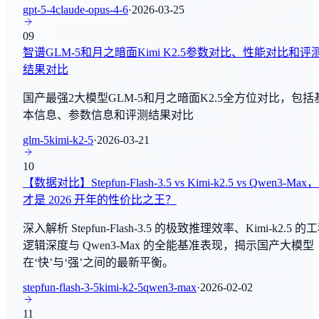
gpt-5-4
claude-opus-4-6
·
2026-03-25
By
StepFunAI
MTEB
09
文本向量检索
Claude Opus 4.8
智谱GLM-5和月之暗面Kimi K2.5参数对比、性能对比和评
By
Anthropic
结果对比
Terminal-Bench
AI Agent - 工具使用
Qwen3.7-Max-Preview
国产最强2大模型GLM-5和月之暗面K2.5全方位对比，包括
By
阿里巴巴
本信息、参数信息和评测结果对比
MMMU
glm-5
kimi-k2-5
·
2026-03-21
多模态理解
Qwen3.7 Max
10
By
阿里巴巴
SimpleVQA
【数据对比】Stepfun-Flash-3.5 vs Kimi-k2.5 vs Qwen3-Max
多模态理解
才是 2026 开年的性价比之王？
Gemma 4 120B
By
Google Deep Mind
深入解析 Stepfun-Flash-3.5 的极致推理效率、Kimi-k2.5 的
CodeForces
逻辑深度与 Qwen3-Max 的全能基准表现，揭示国产大模型
编程与软件工程
Gemini Omni
在‘快’与‘强’之间的最新平衡。
By
Google Deep Mind
Simple Bench
stepfun-flash-3-5
kimi-k2-5
qwen3-max
·
2026-02-02
Grok Image (20260519)
常识推理
11
By
xAI