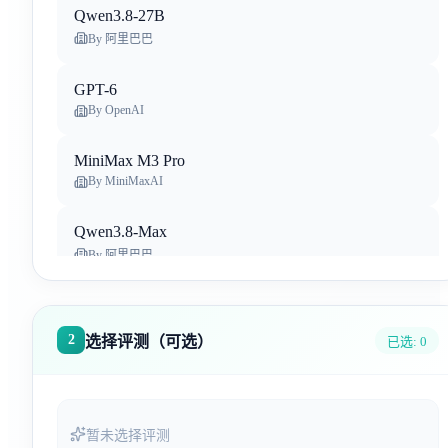
Qwen3.8-27B
By
阿里巴巴
GPT-6
By
OpenAI
MiniMax M3 Pro
By
MiniMaxAI
Qwen3.8-Max
By
阿里巴巴
Claude Opus 5
By
Anthropic
2
选择评测（可选）
已选:
0
Gemini 3.6 Flash
By
Google Deep Mind
暂未选择评测
Qwen-Image-3.0