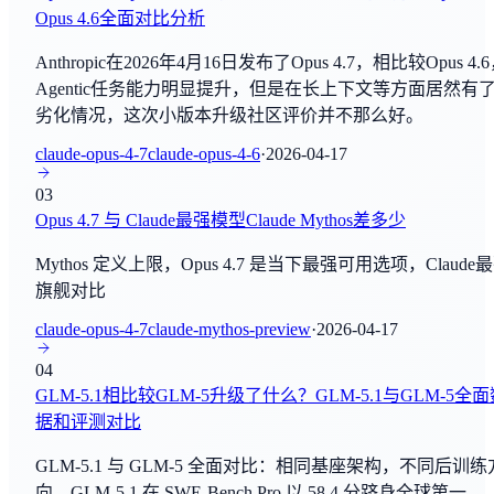
Opus 4.6全面对比分析
DROP
GPT-5.6 Sol
Anthropic在2026年4月16日发布了Opus 4.7，相比较Opus 4.
By
OpenAI
阅读理解
Agentic任务能力明显提升，但是在长上下文等方面居然有
劣化情况，这次小版本升级社区评价并不那么好。
GPT-5.6 Terra
MATH
By
OpenAI
claude-opus-4-7
claude-opus-4-6
·
2026-04-17
数学推理
03
GPT-5.6 Luna
BBH
Opus 4.7 与 Claude最强模型Claude Mythos差多少
By
OpenAI
综合评估
Mythos 定义上限，Opus 4.7 是当下最强可用选项，Claude
GLM-GA
旗舰对比
ARC-AGI
By
智谱AI
综合评估
claude-opus-4-7
claude-mythos-preview
·
2026-04-17
Seed2.1 Pro
04
HLE
By
字节跳动Seed团队
GLM-5.1相比较GLM-5升级了什么？GLM-5.1与GLM-5全
综合评估
据和评测对比
Unlimited-OCR
GPQA Diamond
GLM-5.1 与 GLM-5 全面对比：相同基座架构，不同后训练
By
百度
综合评估
向。GLM-5.1 在 SWE-Bench Pro 以 58.4 分跻身全球第一，