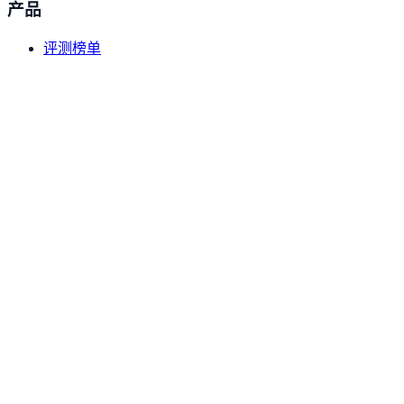
产品
编程与软件工程
评测榜单
FrontierSWE
模型对比
编程与软件工程
数据资源
资源
PostTrain Bench
编程与软件工程
部署教程
原创内容
MLS Bench
工具导航
编程与软件工程
关于
Kimi Code Bench 2.0
编程与软件工程
关于我们
隐私政策
GDPval-AA v2
数据收集方法
生产力知识
联系我们
©
2026
DataLearner AI
.
DataLearner 持续整合行业数据与案
DeepSearchQA