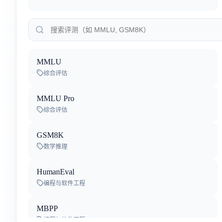
By
阿里巴巴
Gemini 3.5 Flash-Lite
By
Google Deep Mind
MMLU
Qwen3.8-Max-Preview
综合评估
By
阿里巴巴
MMLU Pro
Kimi K3
综合评估
By
Moonshot AI
GSM8K
Inkling
数学推理
By
Thinking Machines Lab
HumanEval
Qwen-Audio-3.0-TTS-Plus
编程与软件工程
By
阿里巴巴
MBPP
Qwen-Audio-3.0-TTS-Flash
编程与软件工程