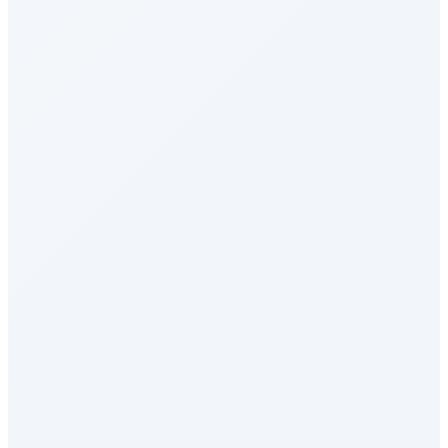
MCP-Atlas
AI Agent - 工具使用
DeepSWE
编程与软件工程
CodeClash
编程与软件工程
GAIA
Agent能力评测
LongBench v2
长上下文能力
AA Intelligence Index
综合评估