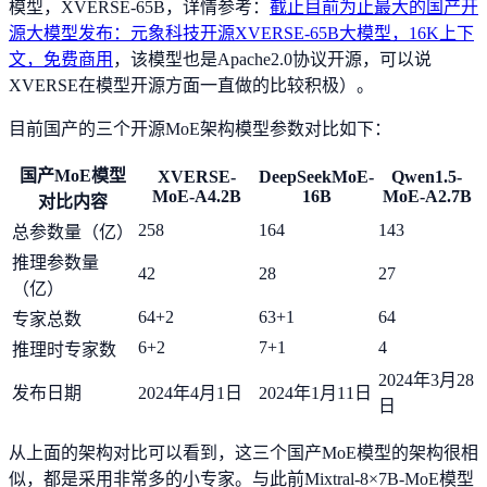
模型，XVERSE-65B，详情参考：
截止目前为止最大的国产开
源大模型发布：元象科技开源XVERSE-65B大模型，16K上下
文，免费商用
，该模型也是Apache2.0协议开源，可以说
XVERSE在模型开源方面一直做的比较积极）。
目前国产的三个开源MoE架构模型参数对比如下：
国产MoE模型
XVERSE-
DeepSeekMoE-
Qwen1.5-
MoE-A4.2B
16B
MoE-A2.7B
对比内容
258
164
143
总参数量（亿）
推理参数量
42
28
27
（亿）
64+2
63+1
64
专家总数
6+2
7+1
4
推理时专家数
2024年3月28
发布日期
2024年4月1日
2024年1月11日
日
从上面的架构对比可以看到，这三个国产MoE模型的架构很相
似，都是采用非常多的小专家。与此前Mixtral-8×7B-MoE模型