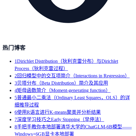
热门博客
1
Dirichlet Distribution（狄利克雷分布）与Dirichlet
Process（狄利克雷过程）
2
回归模型中的交互项简介（Interactions in Regression）
3
贝塔分布（Beta Distribution）简介及其应用
4
矩母函数简介（Moment-generating function）
5
普通最小二乘法（Ordinary Least Squares，OLS）的详
细推导过程
6
使用R语言进行K-means聚类并分析结果
7
深度学习技巧之Early Stopping（早停法）
8
手把手教你本地部署清华大学的ChatGLM-6B模型——
Windows+6GB显卡本地部署